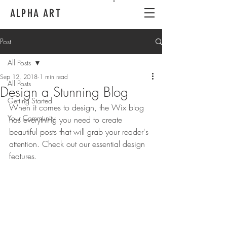
ALPHA ART
Post
All Posts
Sep 12, 2018
1 min read
All Posts
Design a Stunning Blog
Getting Started
When it comes to design, the Wix blog 
Your Community
has everything you need to create 
beautiful posts that will grab your reader's 
attention. Check out our essential design 
features. 