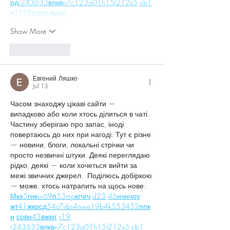
рд
r24
36
33
вл
кв
n7
c123
a01
h15
t21
2x5
cb1
т
35
38
пд
пс
км
ол
 …
Show More
Like
Reply
Евгений Ляшко
Jul 13
Часом знаходжу цікаві сайти — 
випадково або коли хтось ділиться в чаті. 
Частину зберігаю про запас, іноді 
повертаюсь до них при нагоді. Тут є різне 
— новини, блоги, локальні стрічки чи 
просто незвичні штуки. Деякі переглядаю 
рідко, деякі — коли хочеться вийти за 
межі звичних джерел.  Поділюсь добіркою 
— може, хтось натрапить на щось нове:  
М
к
х
5
г
нк
w69
п
53
mp
кг
чг
ч
d23
46
н
чн
чо
у
жт
41
ж
кр
сд
54
s7
vb
s4
nw
e19
b4
k55
34
52
пп
к
н
с
о
вн
43
вж
мг
r19
r24
36
33
вл
кв
n7
c123
a01
h15
t21
2x5
cb1