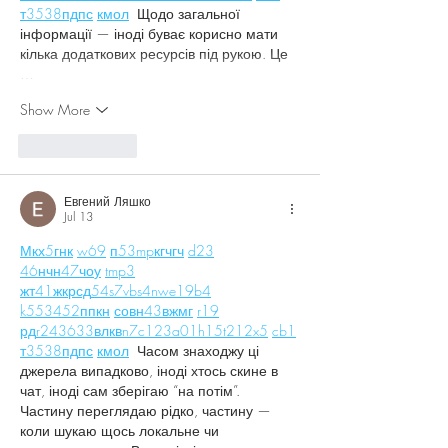
т
35
38
пд
пс
км
ол
  Щодо загальної 
інформації — іноді буває корисно мати 
кілька додаткових ресурсів під рукою. Це 
…
Show More
Like
Reply
Евгений Ляшко
Jul 13
М
к
х
5
г
нк
w69
п
53
mp
кг
чг
ч
d23
46
н
чн
47
чо
у
tmp3
жт
41
ж
кр
сд
54
s7
vb
s4
nw
e19
b4
k55
34
52
пп
кн
с
о
вн
43
вж
мг
r19
рд
r24
36
33
вл
кв
n7
c123
a01
h15
t21
2x5
cb1
т
35
38
пд
пс
км
ол
  Часом знаходжу ці 
джерела випадково, іноді хтось скине в 
чат, іноді сам зберігаю “на потім”. 
Частину переглядаю рідко, частину — 
коли шукаю щось локальне чи 