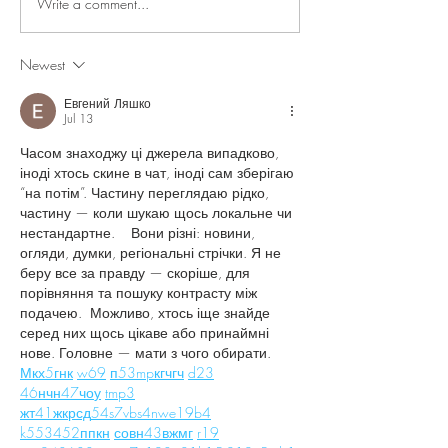
Write a comment...
Newest
Now You Can Blog from
Everywhere!
Евгений Ляшко
Jul 13
Часом знаходжу ці джерела випадково, 
іноді хтось скине в чат, іноді сам зберігаю 
“на потім”. Частину переглядаю рідко, 
частину — коли шукаю щось локальне чи 
нестандартне.    Вони різні: новини, 
огляди, думки, регіональні стрічки. Я не 
беру все за правду — скоріше, для 
порівняння та пошуку контрасту між 
подачею.  Можливо, хтось іще знайде 
серед них щось цікаве або принаймні 
нове. Головне — мати з чого обирати.  
М
к
х
5
г
нк
w69
п
53
mp
кг
чг
ч
d23
46
н
чн
47
чо
у
tmp3
жт
41
ж
кр
сд
54
s7
vb
s4
nw
e19
b4
k55
34
52
пп
кн
с
о
вн
43
вж
мг
r19